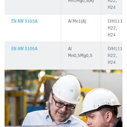
Mn1Mg0,5(A)
H22,
H24
EN AW 3103A
Al Mn1(A)
O/H111,
H22,
H24
EN AW 3105A
Al
O/H111,
Mn0,5Mg0,5
H22,
H24