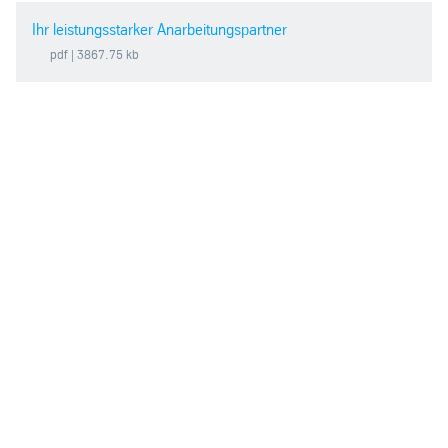
Ihr leistungsstarker Anarbeitungspartner
pdf
| 3867.75 kb