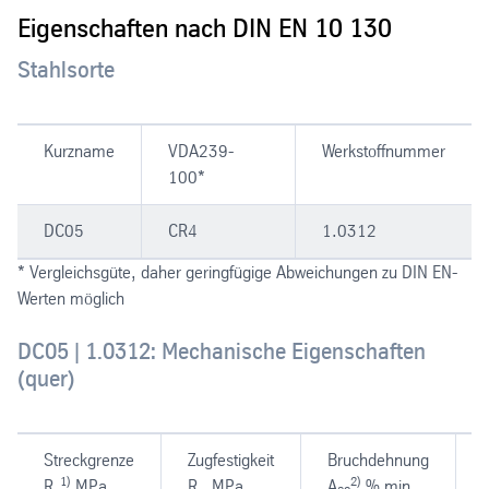
Eigenschaften nach DIN EN 10 130
Stahlsorte
Kurzname
VDA239-
Werkstoffnummer
100*
DC05
CR4
1.0312
* Vergleichsgüte, daher geringfügige Abweichungen zu DIN EN-
Werten möglich
DC05 | 1.0312: Mechanische Eigenschaften
(quer)
Streckgrenze
Zugfestigkeit
Bruchdehnung
1)
2)
R
MPa
R
MPa
A
% min.
r