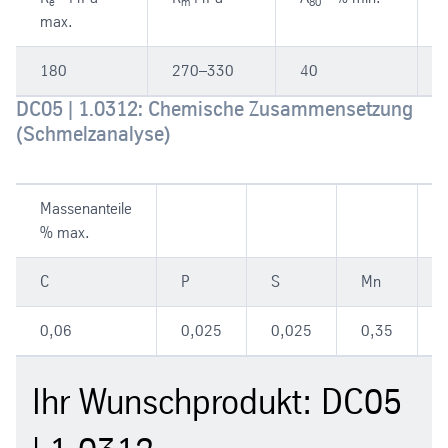
e
m
80
max.
180
270–330
40
DC05 | 1.0312: Chemische Zusammensetzung
(Schmelzanalyse)
Massenanteile
% max.
C
P
S
Mn
T
0,06
0,025
0,025
0,35
-
Ihr Wunschprodukt: DC05