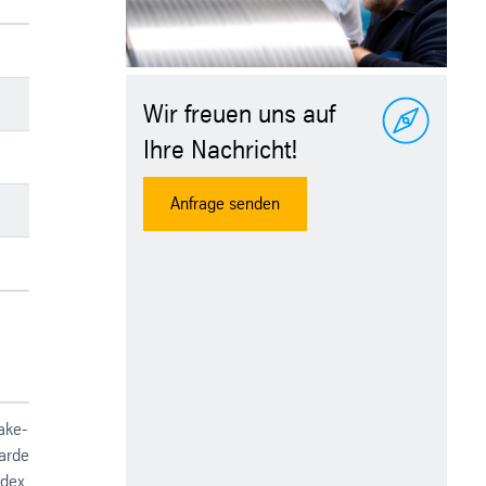
Wir freuen uns auf
Ihre Nachricht!
Anfrage senden
ake-
ardening-
ndex BH
2