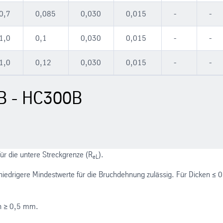
0,7
0,085
0,030
0,015
-
-
1,0
0,1
0,030
0,015
-
-
1,0
0,12
0,030
0,015
-
-
B - HC300B
für die untere Streckgrenze (R
).
eL
iedrigere Mindestwerte für die Bruchdehnung zulässig. Für Dicken ≤ 0
en ≥ 0,5 mm.