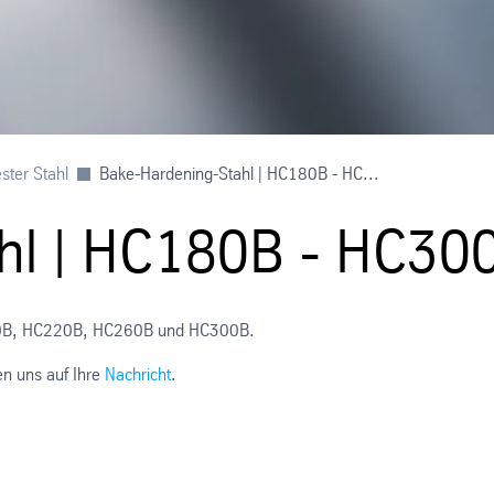
ster Stahl
Bake-Hardening-Stahl | HC180B - HC...
hl | HC180B - HC30
C180B, HC220B, HC260B und HC300B.
en uns auf Ihre
Nachricht
.