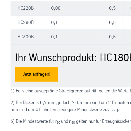
HC220B
0,08
0,5
HC260B
0,1
0,5
HC300B
0,1
0,5
Ihr Wunschprodukt: HC180
Jetzt anfragen!
1) Falls eine ausgeprägte Streckgrenze auftritt, gelten die Werte 
2) Bei Dicken ≤ 0,7 mm, jedoch > 0,5 mm sind um 2 Einheiten n
mm sind um 4 Einheiten niedrigere Mindestwerte zulässig.
3) Die Mindestwerte für r
und
n
gelten nur für Erzeugnisdick
90
90