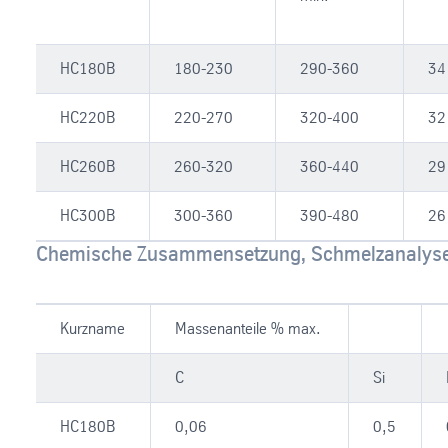
HC180B
180-230
290-360
34
HC220B
220-270
320-400
32
HC260B
260-320
360-440
29
HC300B
300-360
390-480
26
Chemische Zusammensetzung, Schmelzanalys
Kurzname
Massenanteile % max.
C
Si
HC180B
0,06
0,5