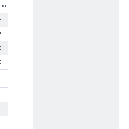
min.
5
5
5
5