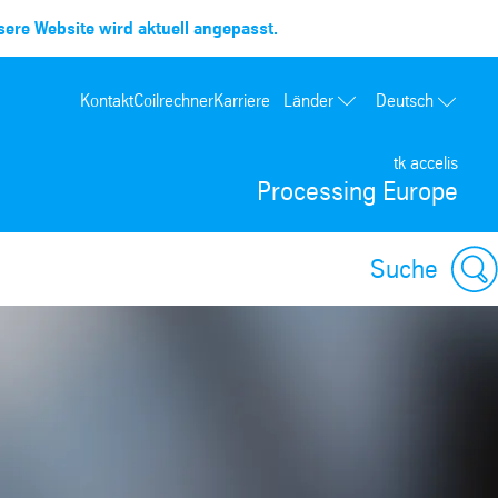
ere Website wird aktuell angepasst.
Länder
Kontakt
Coilrechner
Karriere
Deutsch
Frankreich
tk accelis
Spanien
Processing Europe
Portugal
Polen
Suche
Ungarn
USA