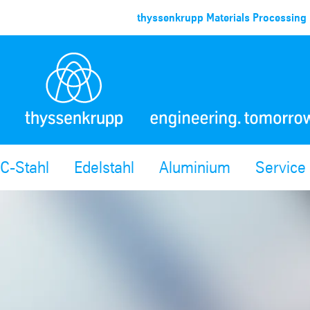
thyssenkrupp Materials Processing 
C-Stahl
Edelstahl
Aluminium
Service