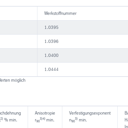
Werkstoffnummer
1.0395
1.0396
1.0400
1.0444
Werten möglich
uchdehnung
Anisotropie
Verfestigungsexponent
B
2)
3)4)
3)
% min.
r
min.
n
min.
H
0
90
90
I