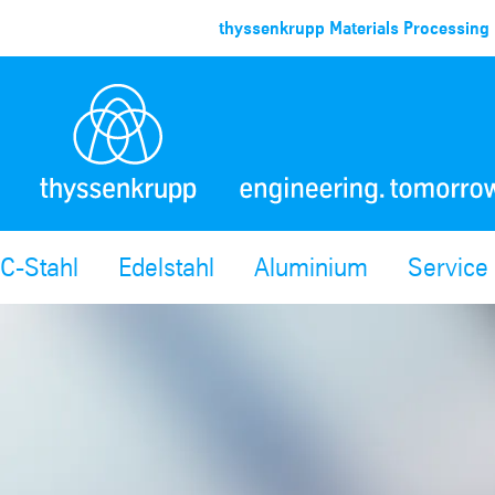
thyssenkrupp Materials Processing 
C-Stahl
Edelstahl
Aluminium
Service