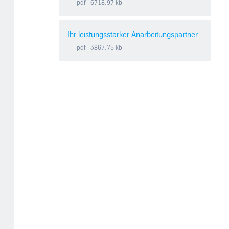
pdf
| 6718.97 kb
Ihr leistungsstarker Anarbeitungspartner
pdf
| 3867.75 kb