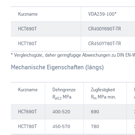
Kurzname
VDA239-100*
HCT690T
CR400Y690T-TR
HCT780T
CR450Y780T-TR
* Vergleichsgüte, daher geringfügige Abweichungen zu DIN EN-
Mechanische Eigenschaften (längs)
Kurzname
Dehngrenze
Zugfestigkeit
R
MPa
R
MPa min.
p0,2
m
HCT690T
400-520
690
HCT780T
450-570
780