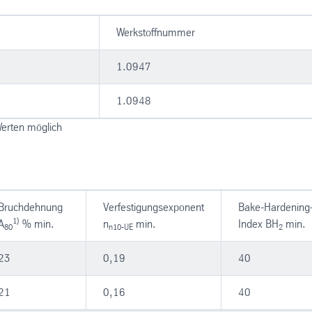
Werkstoffnummer
1.0947
1.0948
Werten möglich
Bruchdehnung
Verfestigungsexponent
Bake-Hardening
1)
A
% min.
n
min.
Index BH
min.
80
n10-UE
2
23
0,19
40
21
0,16
40