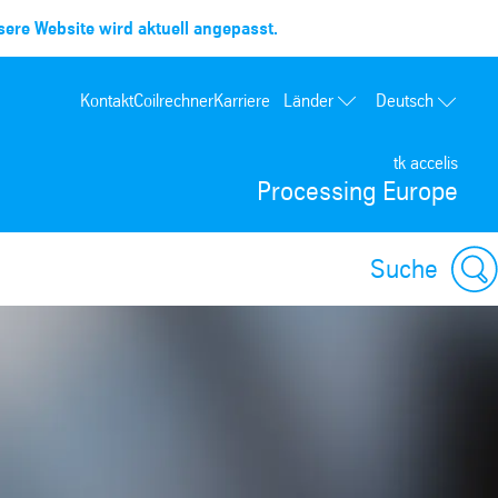
ere Website wird aktuell angepasst.
Länder
Kontakt
Coilrechner
Karriere
Deutsch
Frankreich
tk accelis
Spanien
Processing Europe
Portugal
Polen
Suche
Ungarn
USA