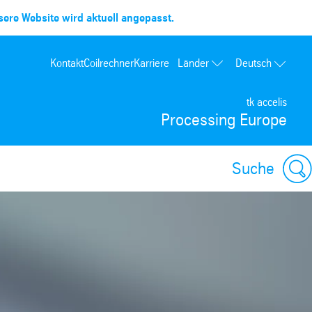
ere Website wird aktuell angepasst.
Länder
Kontakt
Coilrechner
Karriere
Deutsch
Frankreich
tk accelis
Spanien
Processing Europe
Portugal
Polen
Suche
Ungarn
USA