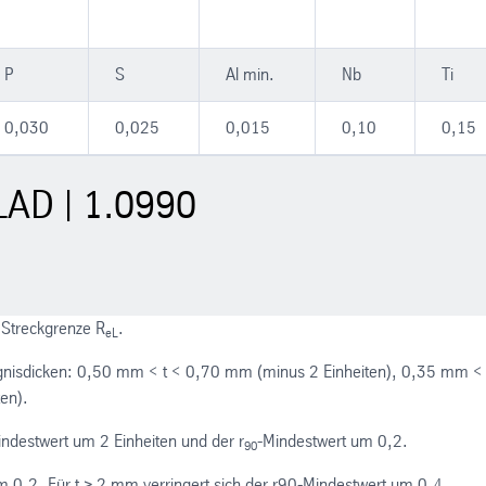
P
S
Al min.
Nb
Ti
0,030
0,025
0,015
0,10
0,15
LAD | 1.0990
e Streckgrenze R
.
eL
gnisdicken: 0,50 mm < t < 0,70 mm (minus 2 Einheiten), 0,35 mm < 
en).
indestwert um 2 Einheiten und der r
-Mindestwert um 0,2.
90
m 0,2. Für t ≥ 2 mm verringert sich der r90-Mindestwert um 0,4.