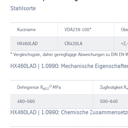
Stahlsorte
Kurzname
VDA239-100*
Obe
HX460LAD
CR420LA
+Z,
* Vergleichsgüte, daher geringfügige Abweichungen zu DIN EN-
HX460LAD | 1.0990: Mechanische Eigenschaften
1)
Dehngrenze R
MPa
Zugfestigkeit R
p0,2
460–560
500–640
HX460LAD | 1.0990: Chemische Zusammensetz