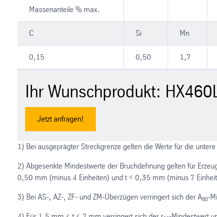
Massenanteile % max.
C
Si
Mn
0,15
0,50
1,7
Ihr Wunschprodukt: HX460
Jetzt anfragen!
1) Bei ausgeprägter Streckgrenze gelten die Werte für die unter
2) Abgesenkte Mindestwerte der Bruchdehnung gelten für Erzeu
0,50 mm (minus 4 Einheiten) und t < 0,35 mm (minus 7 Einheit
3) Bei AS-, AZ-, ZF- und ZM-Überzügen verringert sich der A
-M
80
4) Für 1,5 mm < t < 2 mm verringert sich der r
-Mindestwert u