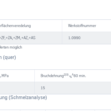
rflächenveredelung
Werkstoffnummer
+ZF,+ZA,+ZM,+AZ,+AS
1.0990
Werten möglich
 (quer)
2)3)
A
MPa
Bruchdehnung
80 min.
m
%
15
ung (Schmelzanalyse)