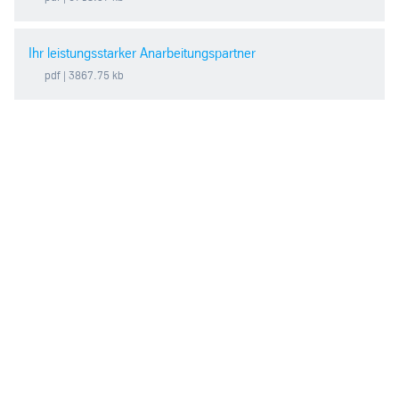
Ihr leistungsstarker Anarbeitungspartner
pdf
| 3867.75 kb