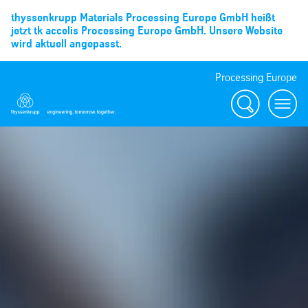
thyssenkrupp Materials Processing Europe GmbH heißt
jetzt tk accelis Processing Europe GmbH. Unsere Website
wird aktuell angepasst.
Processing Europe
Suche
menu