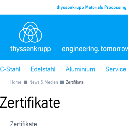
thyssenkrupp Materials Processing 
C-Stahl
Edelstahl
Aluminium
Service
Home
News & Medien
Zertifikate
Zertifikate
Zertifikate