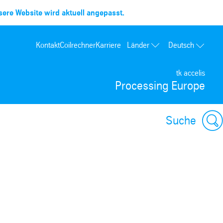
ere Website wird aktuell angepasst.
Länder
Kontakt
Coilrechner
Karriere
Deutsch
Frankreich
tk accelis
Spanien
Processing Europe
Portugal
Polen
Suche
Ungarn
USA