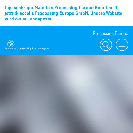
thyssenkrupp Materials Processing Europe GmbH heißt
jetzt tk accelis Processing Europe GmbH. Unsere Website
wird aktuell angepasst.
Processing Europe
Suche
menu