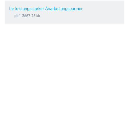
Ihr leistungsstarker Anarbeitungspartner
pdf
| 3867.75 kb