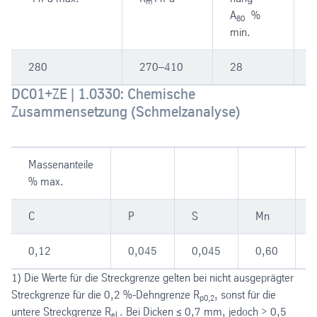
m
A
%
80
min.
280
270–410
28
-
DC01+ZE | 1.0330: Chemische
Zusammensetzung (Schmelzanalyse)
Massenanteile
% max.
C
P
S
Mn
T
0,12
0,045
0,045
0,60
-
1) Die Werte für die Streckgrenze gelten bei nicht ausgeprägter
Streckgrenze für die 0,2 %-Dehngrenze R
, sonst für die
p0,2
untere Streckgrenze R
. Bei Dicken ≤ 0,7 mm, jedoch > 0,5
eL