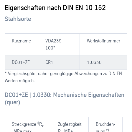
Eigenschaften nach DIN EN 10 152
Stahlsorte
Kurzname
VDA239-
Werkstoffnummer
100*
DC01+ZE
CR1
1.0330
* Vergleichsgüte, daher geringfügige Abweichungen zu DIN EN-
Werten möglich.
DC01+ZE | 1.0330: Mechanische Eigenschaften
(quer)
1)
Streckgrenze
R
Zugfestigkeit
Bruchdeh-
A
e
2)
MPa max.
R
MPa
nung
r