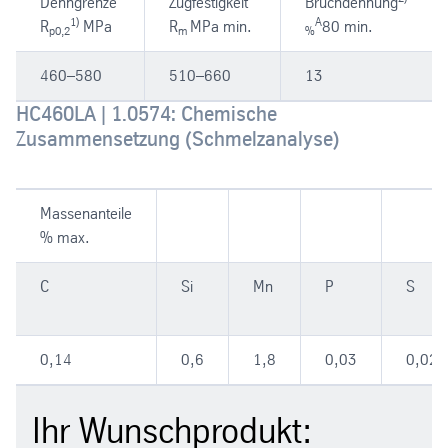
Dehngrenze
Zugfestigkeit
Bruchdehnung
1)
A
R
MPa
R
MPa min.
80 min.
p0,2
m
%
460–580
510–660
13
HC460LA | 1.0574: Chemische
Zusammensetzung (Schmelzanalyse)
Massenanteile
% max.
C
Si
Mn
P
S
0,14
0,6
1,8
0,03
0,025
Ihr Wunschprodukt: