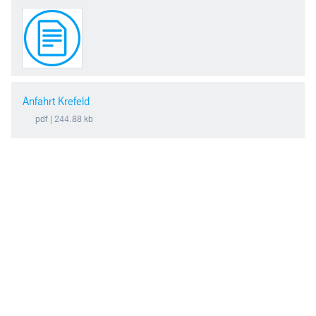
Robert Sedlaczek
Telefon:
+49 2151 6168-543
E-Mail senden
Anfahrt Krefeld
pdf
| 244.88 kb
Björn Tuchel
Telefon:
+49 2151 6168-545
E-Mail senden