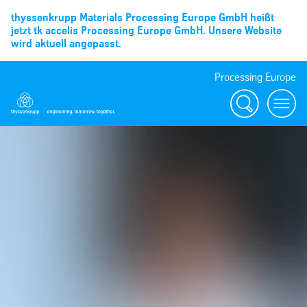
thyssenkrupp Materials Processing Europe GmbH heißt
jetzt tk accelis Processing Europe GmbH. Unsere Website
wird aktuell angepasst.
Processing Europe
Suche
menu